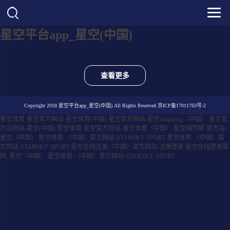
星空平台app_星空(中国)
查看更多
Copyright 2018 星空平台app_星空(中国) All Rights Reserved 京ICP备17011763号-2
星空体育·星空官方网站-星空体育(中国)
星空官方网站-星空xingkong（中国）
星空官
方站网站-星空(中国)
星空体育·星空官方网站-星空体育（中国）
星空网页版·官方站-
星空（中国）
星空体育·（中国）官方网站-STARSKY SPORT
星空体育·（中国）官
方网站-STARSKY SPORT
星空在线注册（中国）官方网站-注册登录
星空在线登录官
网_星空（中国）
星空体育·（中国）官方网站-STARSKY SPORT