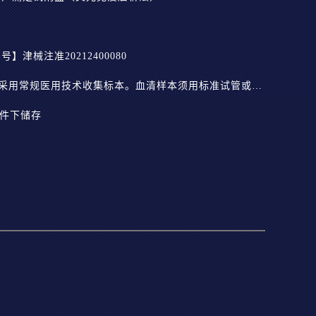
津械注准20212400080
【样本要求】病人标本无需特殊处理，采用常规医用技术收集标本。血清样本须用标准试管或有分离胶的真空管收集。10～30℃稳定保存24小时，2～8℃稳定保存5天，-20℃稳定保存6个月，冻融次数不超过2次，请不要使用严重溶血、脂血或黄疸标本。
条件下储存